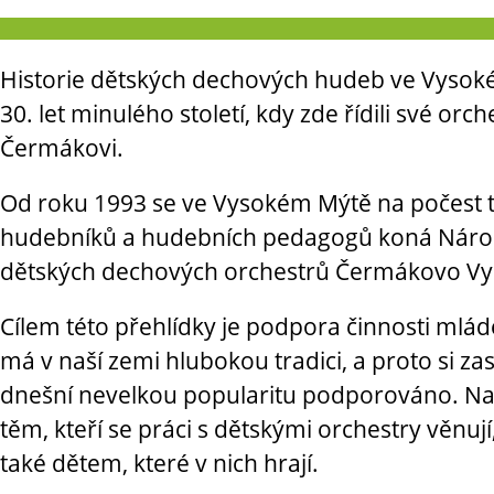
Historie dětských dechových hudeb ve Vysok
30. let minulého století, kdy zde řídili své orch
Čermákovi.
Od roku 1993 se ve Vysokém Mýtě na počest tě
hudebníků a hudebních pedagogů koná Národ
dětských dechových orchestrů Čermákovo Vy
Cílem této přehlídky je podpora činnosti mláde
má v naší zemi hlubokou tradici, a proto si zas
dnešní nevelkou popularitu podporováno. Naš
těm, kteří se práci s dětskými orchestry věnuj
také dětem, které v nich hrají.